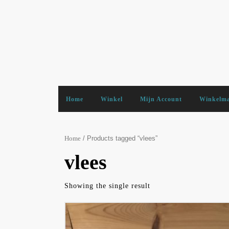
Skip
to
content
Home
Winkel
Mijn Account
Winkelm
/ Products tagged “vlees”
Home
vlees
Showing the single result