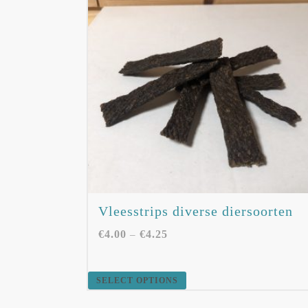
Vleesstrips diverse diersoorten
€
4.00
€
4.25
–
SELECT OPTIONS