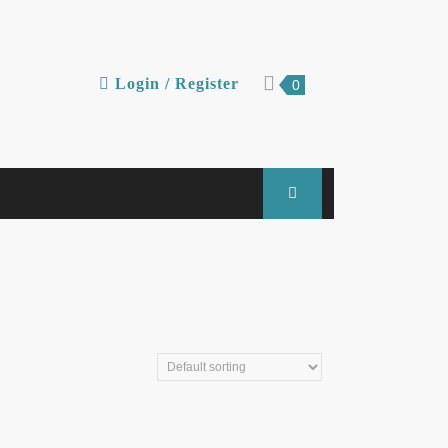
Login
shopping
Login / Register
0
cart
/
Register