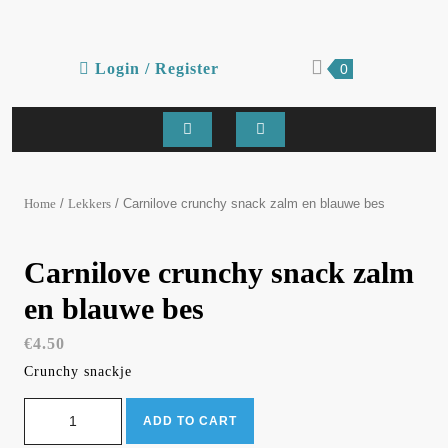
Skip
to
content
Login
shopping
Login / Register
0
cart
/
Register
Open
Button
/
/ Carnilove crunchy snack zalm en blauwe bes
Home
Lekkers
Carnilove crunchy snack zalm
en blauwe bes
€
4.50
Crunchy snackje
Carnilove crunchy snack zalm en blauwe bes quantity
ADD TO CART