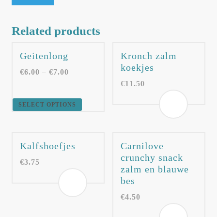
Related products
Geitenlong
Kronch zalm
koekjes
€
6.00
€
7.00
–
€
11.50
SELECT OPTIONS
Kalfshoefjes
Carnilove
crunchy snack
€
3.75
zalm en blauwe
bes
€
4.50