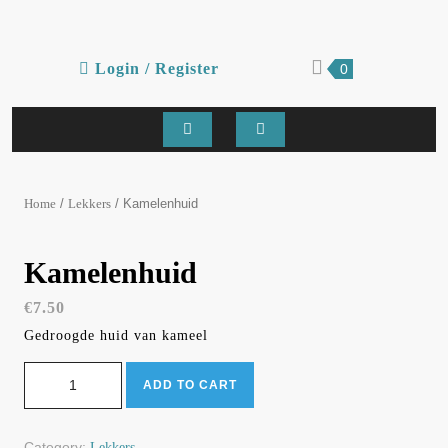
Skip
to
content
Login
shopping
Login / Register
0
cart
/
Register
Open
Button
/
/ Kamelenhuid
Home
Lekkers
Kamelenhuid
€
7.50
Gedroogde huid van kameel
Kamelenhuid quantity
ADD TO CART
Category:
Lekkers