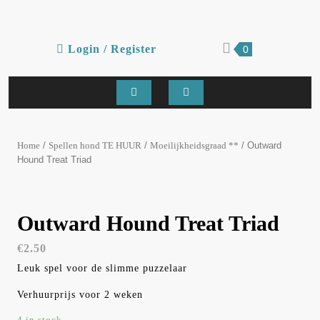
Skip
to
content
Login
shopping
Login / Register
0
cart
/
Register
Open
Button
/
/
/ Outward
Home
Spellen hond TE HUUR
Moeilijkheidsgraad **
Hound Treat Triad
Outward Hound Treat Triad
€
2.50
Leuk spel voor de slimme puzzelaar
Verhuurprijs voor 2 weken
4 in stock