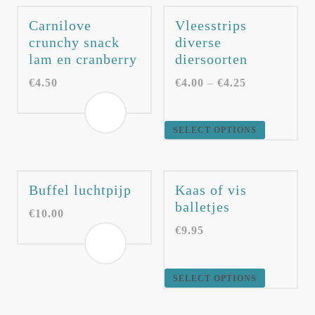
Carnilove
Vleesstrips
crunchy snack
diverse
lam en cranberry
diersoorten
€
4.50
€
4.00
€
4.25
–
SELECT OPTIONS
Buffel luchtpijp
Kaas of vis
balletjes
€
10.00
€
9.95
SELECT OPTIONS