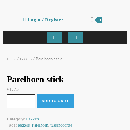
Skip
to
content
Login
shopping
Login / Register
0
cart
/
Register
Open
Button
/
/ Parelhoen stick
Home
Lekkers
Parelhoen stick
€
1.75
Parelhoen stick quantity
ADD TO CART
Category:
Lekkers
Tags:
,
,
lekkers
Parelhoen
tussendoortje