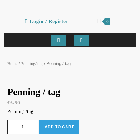
Skip
to
content
Login
shopping
Login / Register
0
cart
/
Register
Open
Button
/
/ Penning / tag
Home
Penning/ tag
Penning / tag
€
6.50
Penning /tag
Penning / tag quantity
ADD TO CART