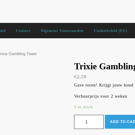
and
Contact
Algemene Voorwaarden
Cookiebeleid (EU)
rixie Gambling Tower
Trixie Gamblin
€
2.50
Gave toren! Krijgt jouw hond 
Verhuurprijs voor 2 weken
3 in stock
Trixie Gambling Tower quantity
ADD TO CA