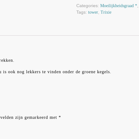
Categories:
Moeilijkheidsgraad *
Tags:
,
tower
Trixie
trekken.
au is ook nog lekkers te vinden onder de groene kegels.
 velden zijn gemarkeerd met
*