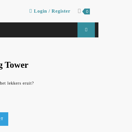
Login
shopping
Login / Register
0
cart
/
Register
g Tower
het lekkers eruit?
RT