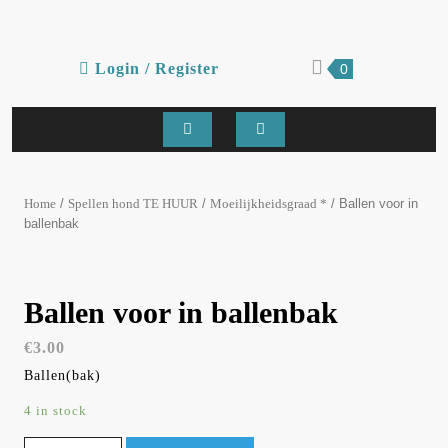
Skip
to
content
Login
shopping
Login / Register
0
cart
/
Register
Open
Button
/
/
/ Ballen voor in
Home
Spellen hond TE HUUR
Moeilijkheidsgraad *
ballenbak
Ballen voor in ballenbak
€
3.00
Ballen(bak)
4 in stock
Ballen voor in ballenbak quantity