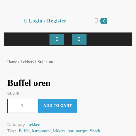
Skip
to
content
Login
shopping
Login / Register
0
cart
/
Register
Open
Button
/
/ Buffel oren
Home
Lekkers
Buffel oren
€
6.00
Buffel oren quantity
ADD TO CART
Category:
Lekkers
Tags:
,
,
,
,
,
Buffel
kauwsnack
lekkers
oor
oortjes
Snack