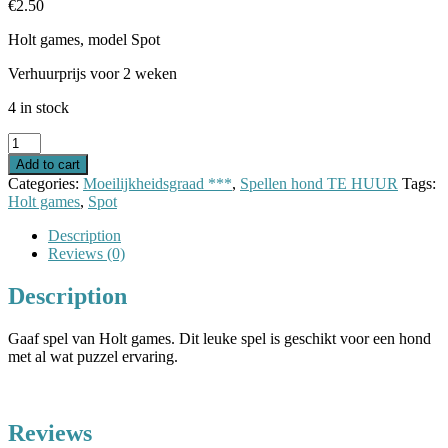
€
2.50
Holt games, model Spot
Verhuurprijs voor 2 weken
4 in stock
Holt
games
Add to cart
Spot
Categories:
Moeilijkheidsgraad ***
,
Spellen hond TE HUUR
Tags:
quantity
Holt games
,
Spot
Description
Reviews (0)
Description
Gaaf spel van Holt games. Dit leuke spel is geschikt voor een hond
met al wat puzzel ervaring.
Reviews