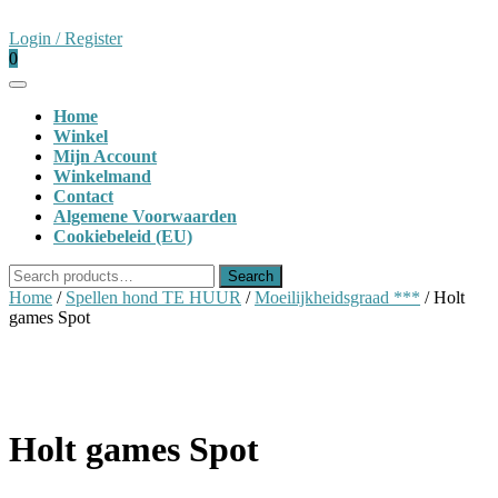
Skip
to
Login
Login / Register
content
shopping
/
0
cart
Register
Open
Button
Home
Winkel
Mijn Account
Winkelmand
Contact
Algemene Voorwaarden
Cookiebeleid (EU)
Close
Search
Search
Button
for:
Home
/
Spellen hond TE HUUR
/
Moeilijkheidsgraad ***
/ Holt
games Spot
Holt games Spot