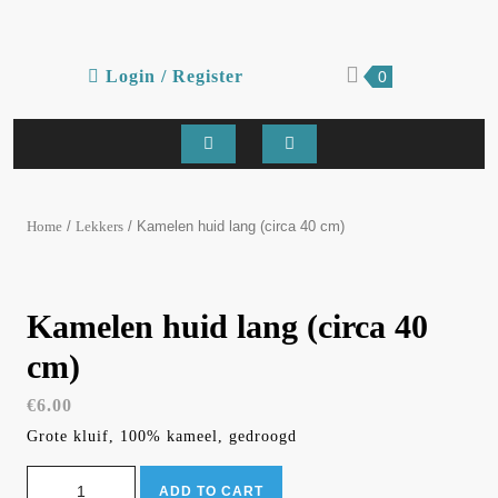
Skip
to
content
Login
shopping
Login / Register
0
cart
/
Register
Open
Button
/
/ Kamelen huid lang (circa 40 cm)
Home
Lekkers
Kamelen huid lang (circa 40
cm)
€
6.00
Grote kluif, 100% kameel, gedroogd
Kamelen huid lang (circa 40 cm) quantity
ADD TO CART